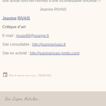
une artiste hors-les-normes d'une incontestable sincérité !?
Jeanine RIVAIS
Jeanine
RIVAIS
Critique d'art
E-mail :
jrivais89@orange.fr
Site consultable :
http://jeaninerivais.fr
Site en activité :
http://jeaninerivais.jimdo.com/
Date de dernière mise à jour : 29/03/2025
Bio, Expos, Articles...